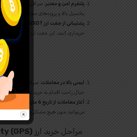
پلتفرم امن و معتبر
: صرافی تپ بیت یکی از
پتانسیل بالا و پروژه‌های معتبر مانند GoPlus Security را می‌دهد.
پشتیبانی از جفت ارز GPS/USDT
خریداری کنید. این جفت ارز یکی از پرطرفد
ایمنی بالا در معاملات
: صرافی تپ بیت با ار
خیال راحت اقدام به خرید ارز GoPlus Security (GPS) کنید.
آغاز معاملات از تاریخ 6 مارس 2025
می‌توانید بدون هیچ مشکلی از این تاریخ به خرید و فروش ارز GPS در
مراحل خرید ارز
ty (GPS)