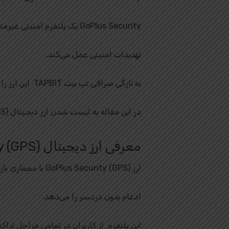
GoPlus Security یک پلتفرم امنیتی غیرمتمرکز در وب 3 است که به‌عنوان یک سیستم شناسایی خودکار
تهدیدات امنیتی عمل می‌کند.
به تازگی صرافی تپ بیت TAPBIT این ارز را به لیست صرافی خود اضافه کرده است .
در این مقاله به لیست شدن ارز دیجیتال GoPlus Security (GPS) در صرافی Tapbit می پردازیم.
معرفی ارز دیجیتال GoPlus Security (GPS)
ارز GoPlus Security (GPS) با معماری باز، بدون نیاز به مجوز و کاربرمحور خود، به هر بلاکچین یا پروژه‌ای امکان
ادغام بدون دردسر را می‌دهد.
لیست شدن ارز دیجیتال ty (GPS
این پلتفرم از کاربران در تمامی مراحل ترا