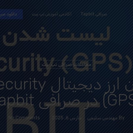
صرافی Tapbit
آکادمی آموزش تپ بیت
دانلود صرافی t
معاملات صرافی تپ بیت
لیست شدن ارز دی
 در صرافی Tapbit
By
مهندس سلیمی
مارس 6, 2025
No Comments