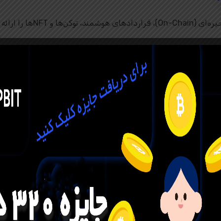
و NFTها را ارائه
 برای اکوسیستم وب 3 فراهم می‌آورد تا کاربران
بلاکچین فعالیت کنند.
GoPlus Security 
در