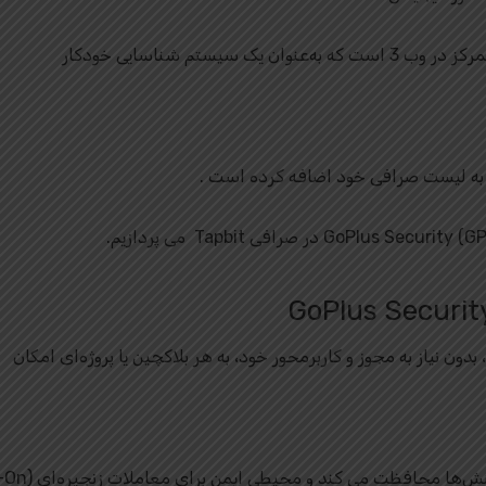
GoPlus Securi) در صرافی Tapbit
کنش‌ها محافظت می کند و محیطی ایمن برای معاملات زنجیره‌ای (On-