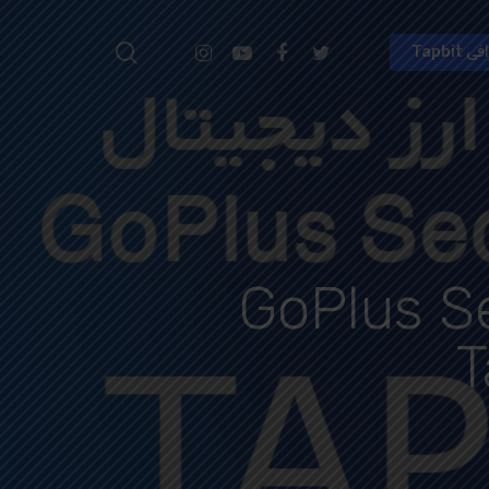
search
Instagram
Youtube
Facebook
Twitter
Tapbi
Hit enter to search or ESC to close
جیتال GoPlus Security