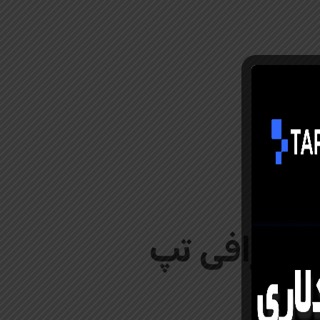
 صرافی
تپ