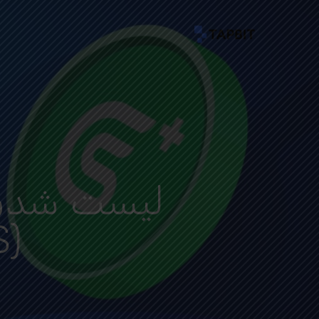
Ski
t
mai
conten
(GPS)