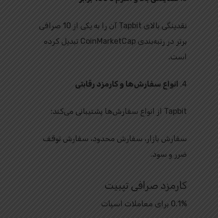
نقدینگی بالای Tapbit آن را به یکی از 10 صرافی
برتر در رتبه‌بندی CoinMarketCap تبدیل کرده
است.
4.
انواع سفارش‌ها و کارمزد رقابتی
Tapbit از انواع سفارش‌ها پشتیبانی می‌کند:
سفارش بازار، سفارش محدود، سفارش توقف
ضرر و سود.
کارمزد صرافی تپبیت
0.1% برای معاملات اسپات