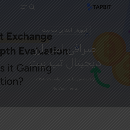
Menu
Ski
search
t
Close
mai
Menu
آموزش ابتدایی تب بیت
conten
صرافی امن ارز
دیجیتال تپ بیت
By
مهندس سلیمی
نوامبر 25, 2024
No Comments