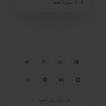
مارس 6, 2025
twitter
facebook
linkedin
youtube
instagram
telegram
medium
discord
© 2026 صرافی Tapbit.