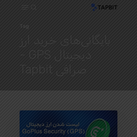
Menu
Ski
search
t
Close
mai
Tag
Menu
conten
بایگانی‌های خرید ارز
دیجیتال GPS -
صرافی Tapbit